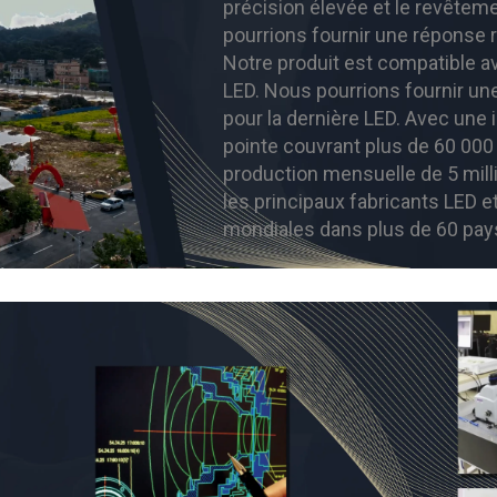
précision élevée et le revêtem
pourrions fournir une réponse r
Notre produit est compatible av
LED. Nous pourrions fournir un
pour la dernière LED. Avec une 
pointe couvrant plus de 60 000
production mensuelle de 5 mil
les principaux fabricants LED e
mondiales dans plus de 60 pay