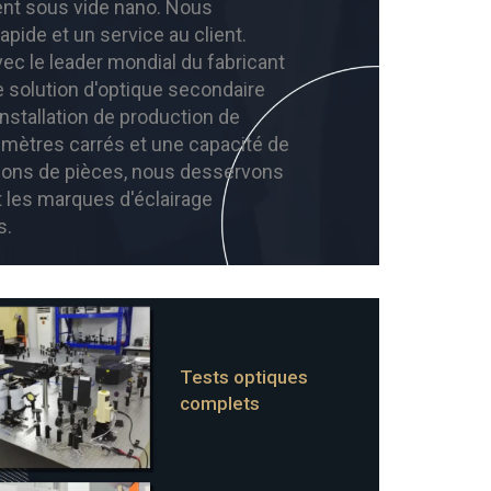
ent sous vide nano. Nous
apide et un service au client.
ec le leader mondial du fabricant
e solution d'optique secondaire
installation de production de
 mètres carrés et une capacité de
lions de pièces, nous desservons
t les marques d'éclairage
s.
Tests optiques
complets