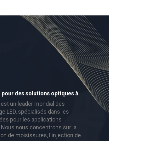
 pour des solutions optiques à
 est un leader mondial des
e LED, spécialisés dans les
ées pour les applications
. Nous nous concentrons sur la
on de moisissures, l'injection de