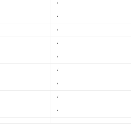
/
/
/
/
/
/
/
/
/