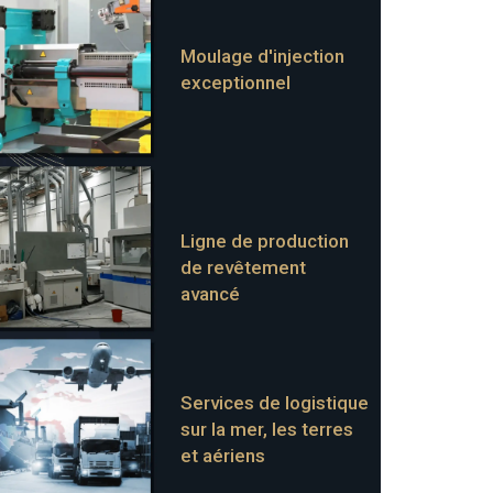
Moulage d'injection
exceptionnel
Ligne de production
de revêtement
avancé
Services de logistique
sur la mer, les terres
et aériens