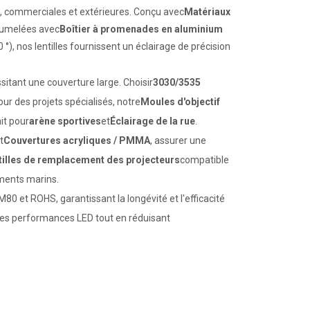
les, commerciales et extérieures. Conçu avec
Matériaux
t jumelées avec
Boîtier à promenades en aluminium
0 °), nos lentilles fournissent un éclairage de précision
sitant une couverture large. Choisir
3030/3535
ur des projets spécialisés, notre
Moules d'objectif
ait pour
arène sportives
et
Éclairage de la rue
.
t
Couvertures acryliques / PMMA
, assurer une
tilles de remplacement des projecteurs
compatible
ments marins.
M80 et ROHS, garantissant la longévité et l'efficacité
 les performances LED tout en réduisant