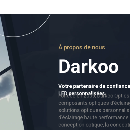
À propos de nous
Darkoo
Votre partenaire de confiance
LED personnalisées.
Fondée en 2009, Darkoo Optics
composants optiques d'éclairag
solutions optiques personnalis
d'éclairage haute performance
conception optique, la concepti