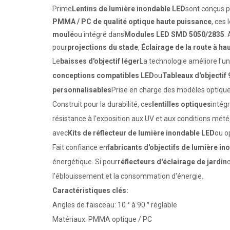
Prime
Lentins de lumière inondable LED
sont conçus po
PMMA / PC de qualité optique haute puissance
, ces
moulé
ou intégré dans
Modules LED SMD 5050/2835
.
pour
projections du stade
,
Éclairage de la route à ha
Le
baisses d'objectif léger
La technologie améliore l'un
conceptions compatibles LED
ou
Tableaux d'objectif 
personnalisables
Prise en charge des modèles optiq
Construit pour la durabilité, ces
lentilles optiques
intég
résistance à l'exposition aux UV et aux conditions mét
avec
Kits de réflecteur de lumière inondable LED
ou o
Fait confiance en
fabricants d'objectifs de lumière in
énergétique. Si pour
réflecteurs d'éclairage de jardin
l'éblouissement et la consommation d'énergie.
Caractéristiques clés:
Angles de faisceau: 10 ° à 90 ° réglable
Matériaux: PMMA optique / PC