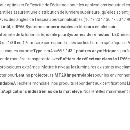
ur optimiser l'efficacité de l'éclairage pour les applications industriel
 lentilles assurent une distribution de lumière supérieure, qu'elles soien
 Avec des angles de faisceau personnalisables (10 ° / 20 ° / 30 ° / 60 ° / 9
ut mât
, et
IP65 Systèmes imperméables extérieurs en plein air
.
iformité de la luminosité, idéale pour
Systèmes de réflecteur LED
néces
9 en 1/30 en 1
Pour faire correspondre des sorties Lumen spécifiques. Po
ues uniques comme
Typeii-m4
ou
65 * 143 ° poutres asymétriques
, parf
rer de manière transparente avec
Boîtiers de réflecteur classés LP65
e
éorologiques extrêmes. Mettre à niveau les luminaires existants avec
len
pter pour
Lentins projecteurs MT29 imperméables
pour les environne
ondable
À l'échelle mondiale, nos produits répondent aux certifications L
ou
Applications industrielles de la mât élevé
, Nos lentilles maximisent