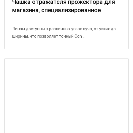
Чашка отражателя прожектора для
магазина, специализированное
коммерческое освещение,
энергосберегающая модель с
Линзы доступны в различных углах луча, от узких до
высокой отражательной
ширины, что позволяет точный Con ...
способностью