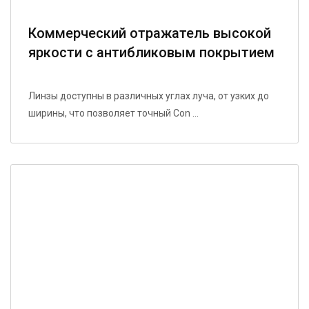
Коммерческий отражатель высокой
яркости с антибликовым покрытием
и термостойкостью для двойного
использования в магазинах/технике
Линзы доступны в различных углах луча, от узких до
ширины, что позволяет точный Con ...