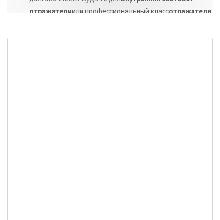
отражатели
или профессиональный класс
отражатели
лампы
Наши инновационные оптические решения
помогают максимизировать производительность
освещения при одновременном снижении потребления
энергии.
СВЯЗАТЬСЯ С НАМИ