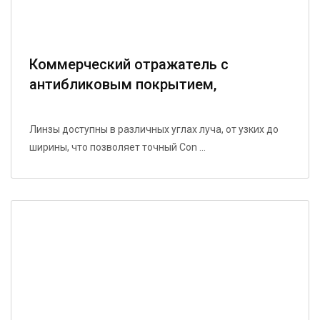
Коммерческий отражатель с
антибликовым покрытием,
совместимый со светодиодами
высокой яркости, предпочтительный
Линзы доступны в различных углах луча, от узких до
выбор для проектирования и декора.
ширины, что позволяет точный Con ...