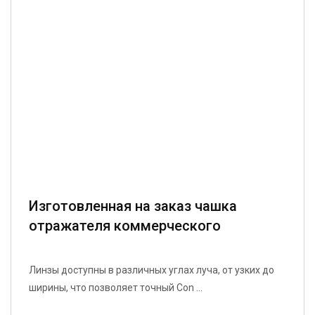
Изготовленная на заказ чашка
отражателя коммерческого
освещения с высокой отражательной
способностью, подходит для
Линзы доступны в различных углах луча, от узких до
различных прожекторов_复制
ширины, что позволяет точный Con ...