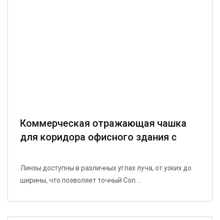
Коммерческая отражающая чашка
для коридора офисного здания с
антибликовым покрытием,
инженерная модель для массовой
Линзы доступны в различных углах луча, от узких до
настройки
ширины, что позволяет точный Con ...