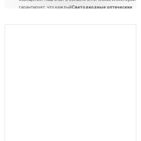
гарантирует, что каждый
Светодиодные оптические
линзы
и
5050 светодиодных объектива
Мы
производим, соответствуют самым высоким
отраслевым стандартам, обеспечивая исключительные
результаты для современного городского освещения.
СВЯЗАТЬСЯ С НАМИ