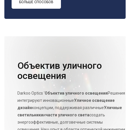
БОЛЬШЕ СПОСОБОВ
Объектив уличного
освещения
Darkoo Optics '
Объектив уличного освещения
Решения
интегрируют инновационные
Уличное освещение
дизайн
концепции, поддерживая различные
Уличные
светильники
и
части уличного света
создать
энергоэффективные, долговечные системы
освещения. Наш опыт в области оптической инженерии