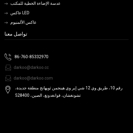
عدسة الإضاءة الخطية للمكتب
عاكس LED
عاكس الألمنيوم
تواصل معنا
86-760-85332970
darkoo@darkoo.cc
darkoo@darkoo.com
رقم 10، طريق وي 12 شي إير وي هينجمن ثويهانج منطقة جديدة،
تشونغشان، قوانغدونغ، الصين، 528400