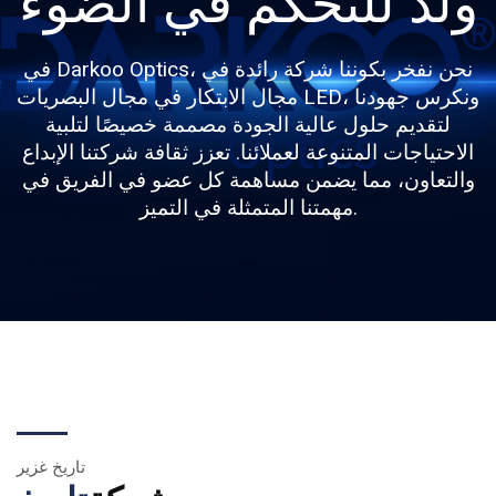
ولد للتحكم في الضوء
في Darkoo Optics، نحن نفخر بكوننا شركة رائدة في
مجال الابتكار في مجال البصريات LED، ونكرس جهودنا
لتقديم حلول عالية الجودة مصممة خصيصًا لتلبية
الاحتياجات المتنوعة لعملائنا. تعزز ثقافة شركتنا الإبداع
والتعاون، مما يضمن مساهمة كل عضو في الفريق في
مهمتنا المتمثلة في التميز.
تاريخ غزير