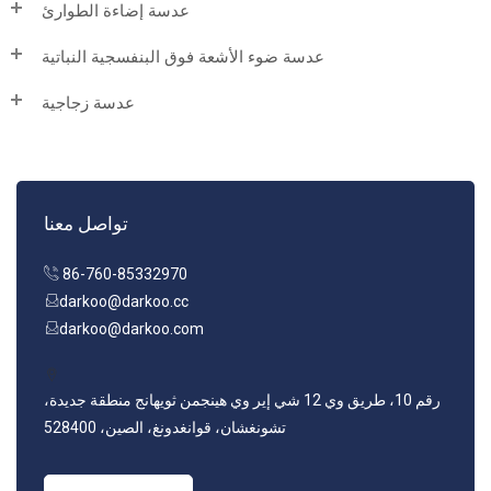
عدسة إضاءة الطوارئ
عدسة ضوء الأشعة فوق البنفسجية النباتية
عدسة زجاجية
تواصل معنا
86-760-85332970
darkoo@darkoo.cc
darkoo@darkoo.com
رقم 10، طريق وي 12 شي إير وي هينجمن ثويهانج منطقة جديدة،
تشونغشان، قوانغدونغ، الصين، 528400