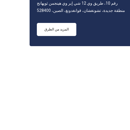
رقم 10، طريق وي 12 شي إير وي هينجمن ثويهانج
منطقة جديدة، تشونغشان، قوانغدونغ، الصين، 528400
المزيد من الطرق