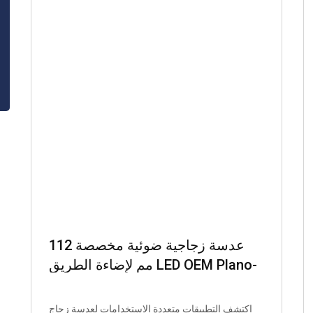
عدسة زجاجية ضوئية مخصصة 112
مم لإضاءة الطريق LED OEM Plano-
Concave Lens Manufacturing
Glass Lenses_ 复制
اكتشف التطبيقات متعددة الاستخدامات لعدسة زجاج