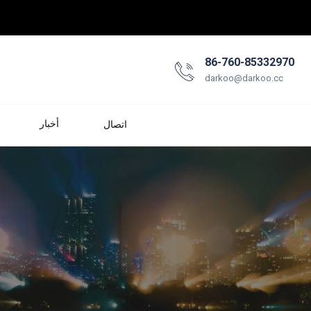
86-760-85332970
darkoo@darkoo.cc
أخبار
اتصال