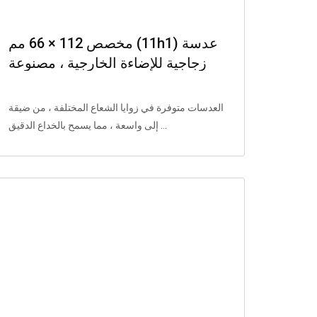
مخصص 112 × 66 مم (11h1) عدسة
زجاجية للإضاءة الخارجية ، مصنوعة
من الزجاج ومربّن مصادر الضوء 5050
و 7070._ 复制 _ 复制
العدسات متوفرة في زوايا الشعاع المختلفة ، من ضيقة
إلى واسعة ، مما يسمح بالخداع الدقيق ...