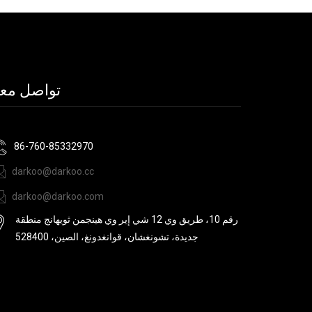
تواصل معن
86-760-85332970
darkoo@darkoo.cc
darkoo@darkoo.com
رقم 10، طريق وي 12 شي إير وي هينجمن ثويهانج منطقة
جديدة، تشونغشان، قوانغدونغ، الصين، 528400