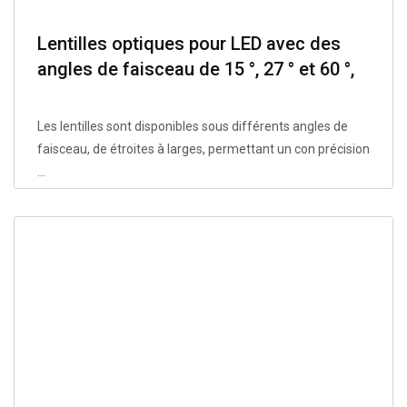
Lentilles optiques pour LED avec des
angles de faisceau de 15 °, 27 ° et 60 °,
adaptés à l'éclairage commercial, en
PMMA et associés à des sources
Les lentilles sont disponibles sous différents angles de
lumineuses XPE.
faisceau, de étroites à larges, permettant un con précision
...