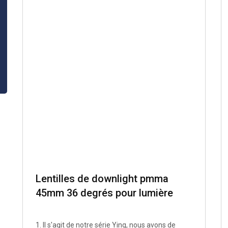
Lentilles de downlight pmma
45mm 36 degrés pour lumière
LED avec supports série YING
1. Il s'agit de notre série Ying, nous avons de