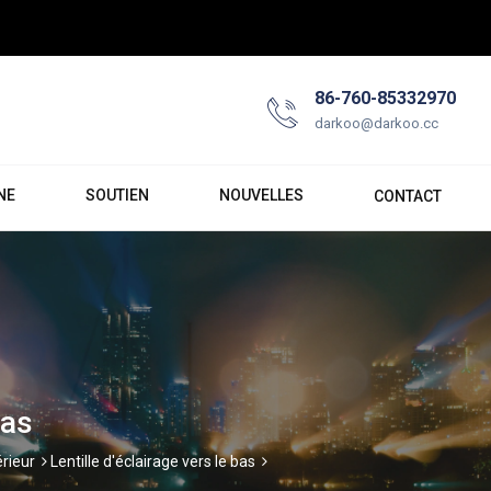
86-760-85332970
darkoo@darkoo.cc
NE
SOUTIEN
NOUVELLES
CONTACT
bas
érieur
Lentille d'éclairage vers le bas