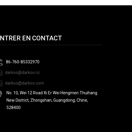
NTRER EN CONTACT
86-760-85332970
darkoo@darkoo.cc
darkoo@darkoo.com
No. 10, Wei 12 Road Xi Er Wei Hengmen Thuihang
New District, Zhongshan, Guangdong, Chine,
528400