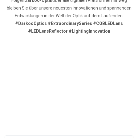
Folgen
Darkoo-Optik
Über alle digitalen Plattformen hinweg
bleiben Sie über unsere neuesten Innovationen und spannenden
Entwicklungen in der Welt der Optik auf dem Laufenden.
#DarkooOptics #ExtraordinarySeries #COBLEDLens
#LEDLensReflector #LightingInnovation