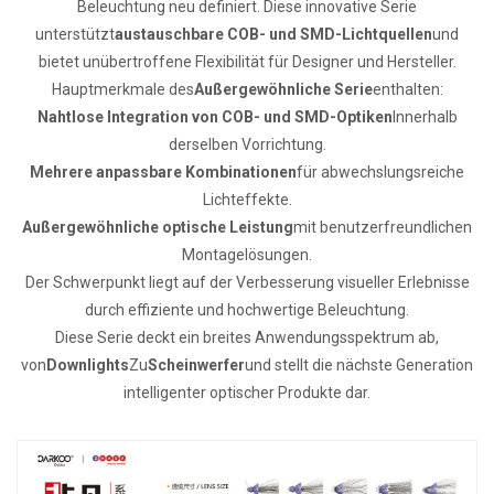
Beleuchtung neu definiert. Diese innovative Serie
unterstützt
austauschbare COB- und SMD-Lichtquellen
und
bietet unübertroffene Flexibilität für Designer und Hersteller.
Hauptmerkmale des
Außergewöhnliche Serie
enthalten:
Nahtlose Integration von COB- und SMD-Optiken
Innerhalb
derselben Vorrichtung.
Mehrere anpassbare Kombinationen
für abwechslungsreiche
Lichteffekte.
Außergewöhnliche optische Leistung
mit benutzerfreundlichen
Montagelösungen.
Der Schwerpunkt liegt auf der Verbesserung visueller Erlebnisse
durch effiziente und hochwertige Beleuchtung.
Diese Serie deckt ein breites Anwendungsspektrum ab,
von
Downlights
Zu
Scheinwerfer
und stellt die nächste Generation
intelligenter optischer Produkte dar.