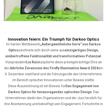
Innovation feiern: Ein Triumph für Darkoo Optics
Im harten Wettbewerb
„Außergewöhnliche Serie“ von Darkoo
Optics
zeichnete sich durch seine aus
einzigartiges Design,
unübertroffene Funktionalität und transformatives Potenzial
.
Vizepräsident
Liu Rui
akzeptierte diese prestigeträchtige Ehre an
der
Jährliche Zeremonie des Firefly Illumination Award 2024
am
6. Dezember stattfand und die Führungsrolle des Unternehmens
im Bereich optischer Innovationen unter Beweis stellte.
Diese Auszeichnung ist ein Beweis für
Das Engagement von
Darkoo Optics für herausragendes optisches Design
. Das
Unternehmen dankt den Organisatoren und der Jury herzlich für
ihre Anerkennung und bekräftigt sein Engagement, Fortschritte in