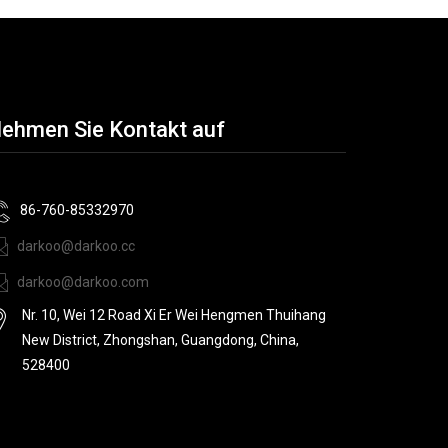
ehmen Sie Kontakt auf
86-760-85332970
darkoo@darkoo.cc
darkoo@darkoo.com
Nr. 10, Wei 12 Road Xi Er Wei Hengmen Thuihang
New District, Zhongshan, Guangdong, China,
528400