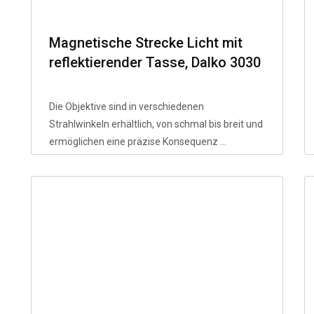
Magnetische Strecke Licht mit
reflektierender Tasse, Dalko 3030
Lichtquelle, PC-Reflektor, LED-
Lampenabdeckung, 40-Grad-
Die Objektive sind in verschiedenen
Winkel, 18H1
Strahlwinkeln erhältlich, von schmal bis breit und
ermöglichen eine präzise Konsequenz ...