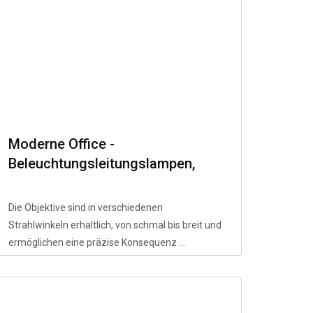
Moderne Office -
Beleuchtungsleitungslampen,
Hangleitungslampen und
integriertes optisches Design von
Die Objektive sind in verschiedenen
Lampenkomponenten
Strahlwinkeln erhältlich, von schmal bis breit und
ermöglichen eine präzise Konsequenz ...