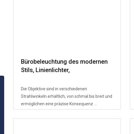
Bürobeleuchtung des modernen
Stils, Linienlichter,
Hängelinienleuchten,
Lampenzubehör, PMMA -Material
Die Objektive sind in verschiedenen
Strahlwinkeln erhältlich, von schmal bis breit und
ermöglichen eine präzise Konsequenz ...