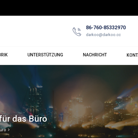
86-760-85332970
darkoo@darkoo.cc
BRIK
UNTERSTÜTZUNG
NACHRICHT
KONT
für das Büro
Büro