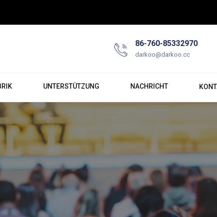
86-760-85332970
darkoo@darkoo.cc
BRIK
UNTERSTÜTZUNG
NACHRICHT
KONT