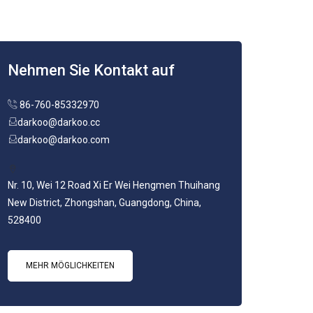
Nehmen Sie Kontakt auf
86-760-85332970
darkoo@darkoo.cc
darkoo@darkoo.com
Nr. 10, Wei 12 Road Xi Er Wei Hengmen Thuihang
New District, Zhongshan, Guangdong, China,
528400
MEHR MÖGLICHKEITEN