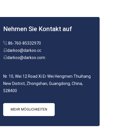
Nehmen Sie Kontakt auf
86-760-85332970
darkoo@darkoo.cc
darkoo@darkoo.com
Nr. 10, Wei 12 Road Xi Er Wei Hengmen Thuihang
New District, Zhongshan, Guangdong, China,
528400
MEHR MÖGLICHKEITEN