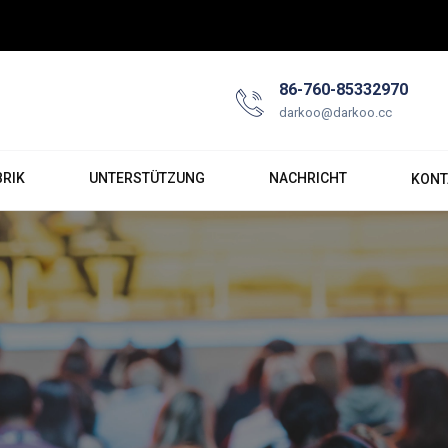
86-760-85332970
darkoo@darkoo.cc
BRIK
UNTERSTÜTZUNG
NACHRICHT
KONT