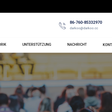
86-760-85332970
darkoo@darkoo.cc
BRIK
UNTERSTÜTZUNG
NACHRICHT
KONT