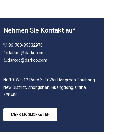
Nehmen Sie Kontakt auf
86-760-85332970
darkoo@darkoo.cc
darkoo@darkoo.com
Nr. 10, Wei 12 Road Xi Er Wei Hengmen Thuihang
New District, Zhongshan, Guangdong, China,
528400
MEHR MÖGLICHKEITEN