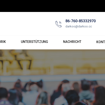
86-760-85332970
darkoo@darkoo.cc
BRIK
UNTERSTÜTZUNG
NACHRICHT
KONT