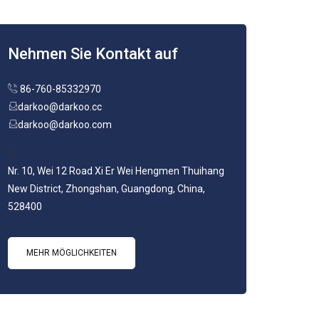
Nehmen Sie Kontakt auf
86-760-85332970
darkoo@darkoo.cc
darkoo@darkoo.com
Nr. 10, Wei 12 Road Xi Er Wei Hengmen Thuihang
New District, Zhongshan, Guangdong, China,
528400
MEHR MÖGLICHKEITEN