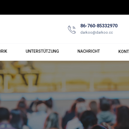
86-760-85332970
darkoo@darkoo.cc
BRIK
UNTERSTÜTZUNG
NACHRICHT
KONT