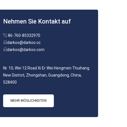
Nehmen Sie Kontakt auf
86-760-85332970
darkoo@darkoo.cc
darkoo@darkoo.com
Nr. 10, Wei 12 Road Xi Er Wei Hengmen Thuihang
New District, Zhongshan, Guangdong, China,
528400
MEHR MÖGLICHKEITEN