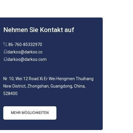
Nehmen Sie Kontakt auf
86-760-85332970
darkoo@darkoo.cc
darkoo@darkoo.com
Nr. 10, Wei 12 Road Xi Er Wei Hengmen Thuihang
New District, Zhongshan, Guangdong, China,
528400
MEHR MÖGLICHKEITEN