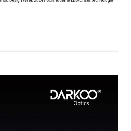
gzhou Design Week 2024 hochmoderne LED-Linsentechnologie