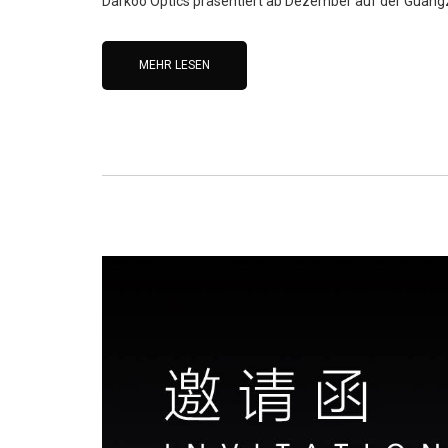
Darkoo Optics präsentiert ab Dezember auf der Guan
MEHR LESEN