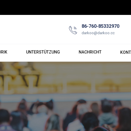
86-760-85332970
darkoo@darkoo.cc
BRIK
UNTERSTÜTZUNG
NACHRICHT
KONT