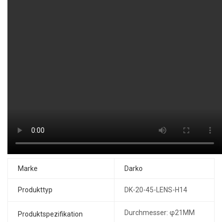
Marke
Darko
Produkttyp
DK-20-45-LENS-H14
Durchmesser: φ21MM
Produktspezifikation