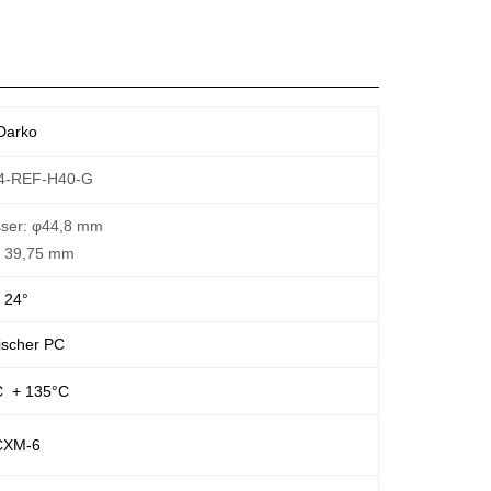
Darko
4-REF-H40-G
ser: φ44,8 mm
 39,75 mm
24°
scher PC
C + 135°C
CXM-6