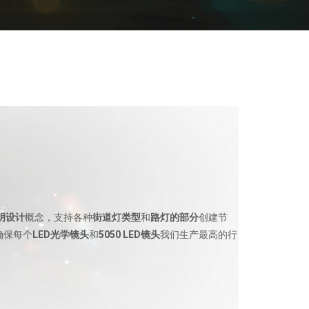
明设计
概念，支持各种
街道灯类型
和
路灯的部分
创建节
确保每个
LED光学镜头
和
5050 LED镜头
我们生产最高的行