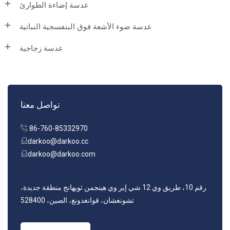
عدسة إضاءة الطوارئ
عدسة ضوء الأشعة فوق البنفسجية النباتية
عدسة زجاجية
تواصل معنا
86-760-85332970
darkoo@darkoo.cc
darkoo@darkoo.com
رقم 10، طريق وي 12 شي إير وي هينجمن ثويهانج منطقة جديدة،
تشونغشان، قوانغدونغ، الصين، 528400