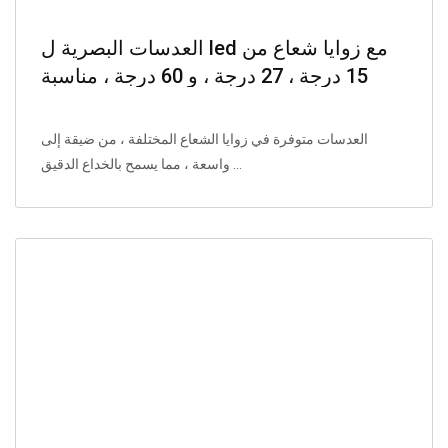
العدسات البصرية ل led مع زوايا شعاع من
15 درجة ، 27 درجة ، و 60 درجة ، مناسبة
للإضاءة التجارية ، مصنوعة من PMMA
ومقترنة مع مصادر الضوء XPE.
العدسات متوفرة في زوايا الشعاع المختلفة ، من ضيقة إلى
واسعة ، مما يسمح بالخداع الدقيق ...