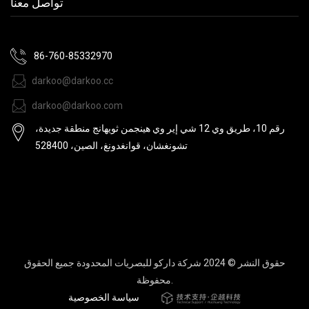
تواصل معنا
86-760-85332970
darkoo@darkoo.cc
darkoo@darkoo.com
رقم 10، طريق وي 12 شي إير وي هينجمن ثويهانج منطقة جديدة،
تشونغشان، قوانغدونغ، الصين، 528400
حقوق النشر © 2024 شركة داركو للبصريات المحدودة جميع الحقوق
محفوظة.
سياسة الخصوصية