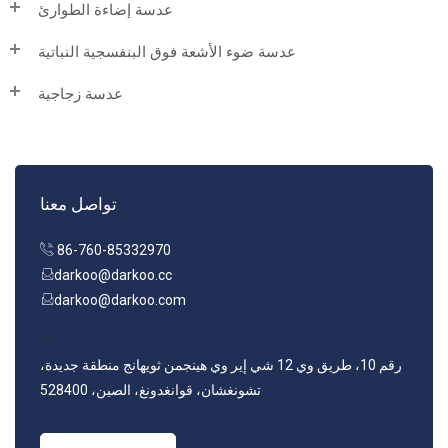
عدسة إضاءة الطوارئ
عدسة ضوء الأشعة فوق البنفسجية النباتية
عدسة زجاجية
تواصل معنا
86-760-85332970
darkoo@darkoo.cc
darkoo@darkoo.com
رقم 10، طريق وي 12 شي إير وي هينجمن ثويهانج منطقة جديدة،
تشونغشان، قوانغدونغ، الصين، 528400